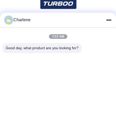
Charlene
সোশ্যাল মিডিয়া
7:57 AM
দ্রুত যোগাযোগ
Good day, what product are you looking for?
টেলিফোন
86--18924634707
ই-মেইল
info@turboo.cn
ঠিকানা
1 ম-চতুর্থ তল, বিল্ডিং # 1, গুয়ানজি ফ্যাক্টরি অঞ্চল, গুয়াঙ্গুয়াং রোড # 1134, গুহুয়া
সম্প্রদায়, গুয়ানান স্ট্রিট, লংগুয়া জেলা, শেনজেন