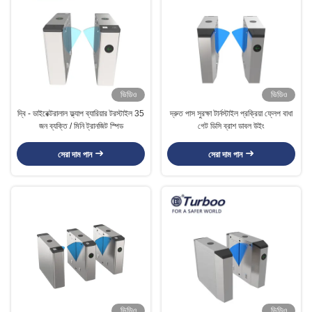
ভিডিও
ভিডিও
দ্বি - ডাইরেক্টরালাল ফ্ল্যাপ ব্যারিয়ার টরস্টাইল 35
দ্রুত পাস সুরক্ষা টার্নস্টাইল প্রক্রিয়া ফ্লেপ বাধা
জন ব্যক্তি / মিনি ট্রানজিট স্পিড
গেট ডিসি ব্রাশ ডাবল উইং
সেরা দাম পান
সেরা দাম পান
ভিডিও
ভিডিও