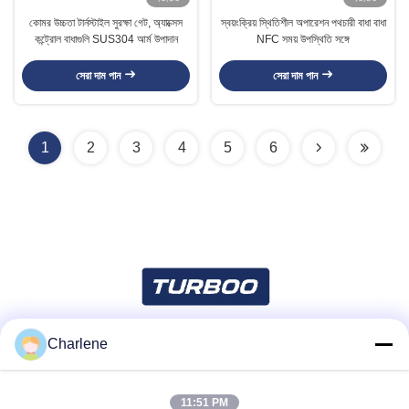
কোমর উচ্চতা টার্নস্টাইল সুরক্ষা গেট, অ্যাক্সেস
স্বয়ংক্রিয় স্থিতিশীল অপারেশন পথচারী বাধা বাধা
কন্ট্রোল বাধাগুলি SUS304 আর্ম উপাদান
NFC সময় উপস্থিতি সঙ্গে
সেরা দাম পান
সেরা দাম পান
1
2
3
4
5
6
Charlene
সোশ্যাল মিডিয়া
11:51 PM