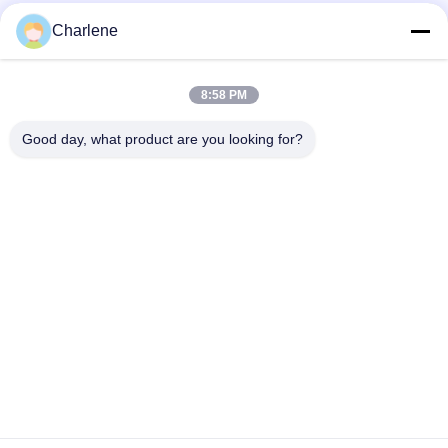
Charlene
সোশ্যাল মিডিয়া
8:58 PM
দ্রুত যোগাযোগ
Good day, what product are you looking for?
টেলিফোন
86--18924634707
ই-মেইল
info@turboo.cn
ঠিকানা
1 ম-চতুর্থ তল, বিল্ডিং # 1, গুয়ানজি ফ্যাক্টরি অঞ্চল, গুয়াঙ্গুয়াং রোড # 1134, গুহুয়া
সম্প্রদায়, গুয়ানান স্ট্রিট, লংগুয়া জেলা, শেনজেন
গোপনীয়তা নীতি
|
সাইট ম্যাপ