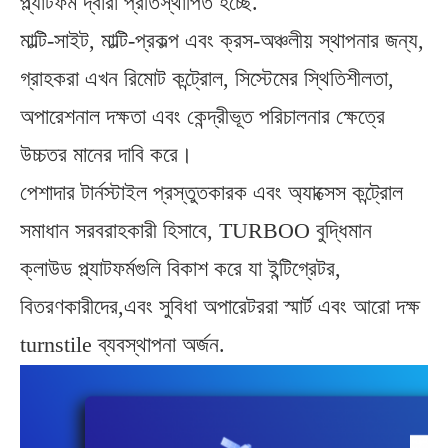
প্ল্যাটফর্ম দ্বারা প্রতিস্থাপিত হচ্ছে.
মাল্টি-সাইট, মাল্টি-প্রকল্প এবং ক্রস-অঞ্চলীয় স্থাপনার জন্য,
গ্রাহকরা এখন রিমোট কন্ট্রোল, সিস্টেমের স্থিতিশীলতা,
অপারেশনাল দক্ষতা এবং কেন্দ্রীভূত পরিচালনার ক্ষেত্রে
উচ্চতর মানের দাবি করে।
পেশাদার টার্নস্টাইল প্রস্তুতকারক এবং অ্যাক্সেস কন্ট্রোল
সমাধান সরবরাহকারী হিসাবে, TURBOO বুদ্ধিমান
ক্লাউড প্ল্যাটফর্মগুলি বিকাশ করে যা ইন্টিগ্রেটর,
বিতরণকারীদের,এবং সুবিধা অপারেটররা স্মার্ট এবং আরো দক্ষ
turnstile ব্যবস্থাপনা অর্জন.