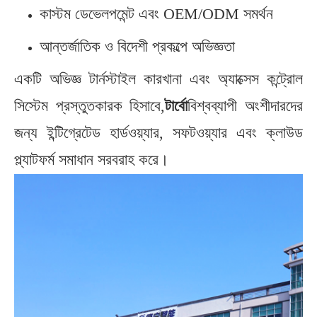
কাস্টম ডেভেলপমেন্ট এবং OEM/ODM সমর্থন
আন্তর্জাতিক ও বিদেশী প্রকল্পে অভিজ্ঞতা
একটি অভিজ্ঞ টার্নস্টাইল কারখানা এবং অ্যাক্সেস কন্ট্রোল
সিস্টেম প্রস্তুতকারক হিসাবে,
টার্বো
বিশ্বব্যাপী অংশীদারদের
জন্য ইন্টিগ্রেটেড হার্ডওয়্যার, সফটওয়্যার এবং ক্লাউড
প্ল্যাটফর্ম সমাধান সরবরাহ করে।