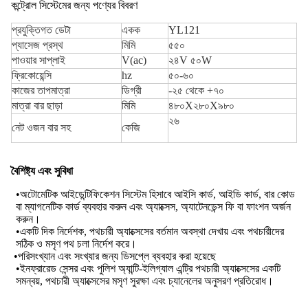
কন্ট্রোল সিস্টেমের জন্য পণ্যের বিবরণ
প্রযুক্তিগত ডেটা
একক
YL121
প্যাসেজ প্রস্থ
মিমি
৫৫০
পাওয়ার সাপ্লাই
V(ac)
২৪V ৫০W
ফ্রিকোয়েন্সি
hz
৫০-৬০
কাজের তাপমাত্রা
ডিগ্রী
-২৫ থেকে +৭০
মাত্রা বার ছাড়া
মিমি
৪৮০X২৮০X৯৮০
২৬
নেট ওজন বার সহ
কেজি
বৈশিষ্ট্য এবং সুবিধা
•অটোমেটিক আইডেন্টিফিকেশন সিস্টেম হিসাবে আইসি কার্ড, আইডি কার্ড, বার কোড
বা ম্যাগনেটিক কার্ড ব্যবহার করুন এবং অ্যাক্সেস, অ্যাটেনডেন্স ফি বা ফাংশন অর্জন
করুন।
•একটি দিক নির্দেশক, পথচারী অ্যাক্সেসের বর্তমান অবস্থা দেখায় এবং পথচারীদের
সঠিক ও মসৃণ পথ চলা নির্দেশ করে।
•পরিসংখ্যান এবং সংখ্যার জন্য ডিসপ্লে ব্যবহার করা হয়েছে
•ইনফ্রারেড সেন্সর এবং পুলিশ অ্যান্টি-ইলিগ্যাল এন্ট্রি পথচারী অ্যাক্সেসের একটি
সমন্বয়, পথচারী অ্যাক্সেসের মসৃণ সুরক্ষা এবং চ্যানেলের অনুসরণ প্রতিরোধ।