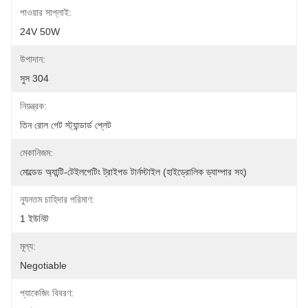
পাওয়ার সাপ্লাই:
24V 50W
উপাদান:
সুস 304
নিয়ন্ত্রক:
তিন রোল গেট স্ট্যান্ডার্ড প্লেট
মেকানিজম:
মোল্ডেড অ্যান্টি-টেইলগেটিং ট্রাইপড টার্নস্টাইল (হাইড্রোলিক ড্যাম্পার সহ)
ন্যূনতম চাহিদার পরিমাণ:
1 ইউনিট
মূল্য:
Negotiable
প্যাকেজিং বিবরণ: