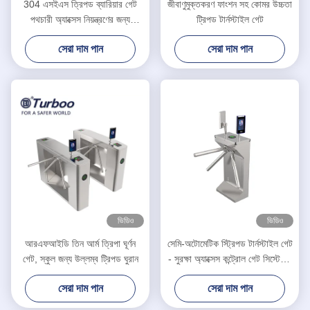
304 এসইএস ত্রিপড ব্যারিয়ার গেট
জীবাণুমুক্তকরণ ফাংশন সহ কোমর উচ্চতা
পথচারী অ্যাক্সেস নিয়ন্ত্রণের জন্য
ট্রিপড টার্নস্টাইল গেট
টার্নস্টাইল
সেরা দাম পান
সেরা দাম পান
ভিডিও
ভিডিও
আরএফআইডি তিন আর্ম ত্রিপা ঘূর্ণন
সেমি-অটোমেটিক স্ট্রিপড টার্নস্টাইল গেট
গেট, স্কুল জন্য উল্লম্ব ট্রিপড ঘুরান
- সুরক্ষা অ্যাক্সেস কন্ট্রোল গেট সিস্টেমের
সাথে সংহত
সেরা দাম পান
সেরা দাম পান