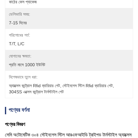
কাঠের কেস প্যাকেজ
ডেলিভারি সময়:
7-15 দিনের
পরিশোধের শর্ত:
T/T, L/C
যোগানের ক্ষমতা:
প্রতি মাসে 1000 ইউনিট
বিশেষভাবে তুলে ধরা:
অ্যাক্সেস কন্ট্রোল Rfid ব্যারিয়ার গেট
, 
স্টেইনলেস স্টিল Rfid ব্যারিয়ার গেট
, 
304SS এক্সেস কন্ট্রোল টার্নস্টাইল গেট
পণ্যের বর্ণনা
পণ্যের বিবরণ
সেমি অটোমেটিক ৩০৪ স্টেইনলেস স্টিল আরএফআইডি ট্রাইপড টার্নস্টাইল অ্যাক্সেস