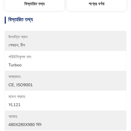
বিস্তারিত তথ্য
পণ্যের বর্ণনা
বিস্তারিত তথ্য
উৎপত্তি স্থল:
শেনচেন, চীন
পরিচিতিমুলক নাম:
Turboo
সাক্ষ্যদান:
CE, ISO9001
মডেল নম্বার:
YL121
আকার:
480X280X980 মিমি