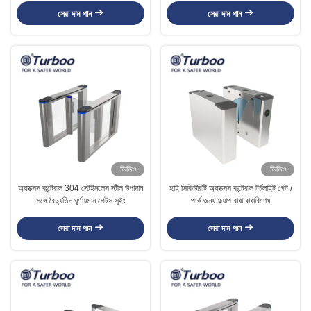
সেরা দাম পান
সেরা দাম পান
ভিডিও
ভিডিও
অ্যাক্সেস কন্ট্রোল 304 স্টেইনলেস স্টীল উপাদান
হাই সিকিউরিটি অ্যাক্সেস কন্ট্রোল টর্চলাইট গেট /
সঙ্গে বৈদ্যুতিন ঘূর্ণায়মান গেটস সুইং
পার্ক জন্য ফ্ল্যাপ বাধা বাধাবিশেষ
সেরা দাম পান
সেরা দাম পান