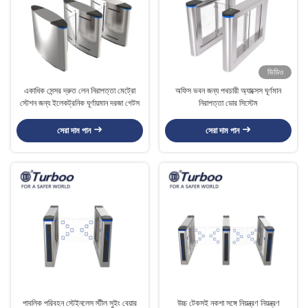
ভিডিও
একাধিক সেন্সর দ্রুত লেন নিরাপত্তা মেট্রো
অফিস ভবন জন্য পথচারী অ্যাক্সেস ঘূর্ণমান
স্টেশন জন্য ইলেকট্রনিক ঘূর্ণায়মান দরজা গেটস
নিরাপত্তা ডোর সিস্টেম
সেরা দাম পান
সেরা দাম পান
পাবলিক পরিবহন স্টেইনলেস স্টীল সুইং বেয়ার
উচ্চ টেকসই নকশা সঙ্গে নিয়ন্ত্রণ নিয়ন্ত্রণ