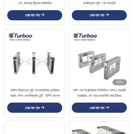
গেট, উল্লম্ব ট্রিপড টার্নস্টাইল
অপটিক্যাল সুইং গেট টর্চলাইট
সেরা দাম পান
সেরা দাম পান
ভিডিও
অফিস নিরাপত্তা সুইং ইলেকট্রনিক ঘূর্ণায়মান
স্মার্ট সেফ ইলেক্ট্রনিক টার্নস্টাইল গেটস / পথচারী
দরজা গেটস মেকানিক্যাল এন্টি - চিম্টি ফাংশন
ব্যারায়ার গেট আরএফআইডি কার্ড রিডার
সেরা দাম পান
সেরা দাম পান