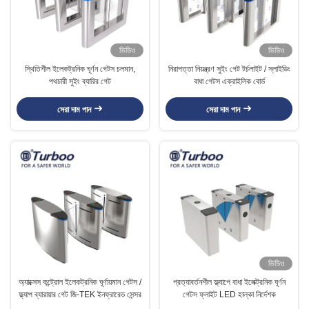
ভিডিও
ভিডিও
স্থিতিশীল ইলেকট্রনিক ঘূর্ণন গেটস চলমান,
নিরাপত্তা নিয়ন্ত্রণ সুইং গেট টর্চলাইট / স্লাইডিং
পথচারী সুইং ব্যারির গেট
বাধা গেটস এক্রাইলিক বোর্ড
সেরা দাম পান
সেরা দাম পান
ভিডিও
অ্যাক্সেস কন্ট্রোল ইলেকট্রনিক ঘূর্ণায়মান গেটস /
প্রত্যাবর্তনশীল ফ্ল্যাপে বাধা ইলেক্ট্রনিক ঘূর্ণন
ফ্ল্যাপ ব্যারায়ার গেট জি-TEK ইনফ্রারেড সেন্সর
গেটস ফ্লাইট LED হাল্কা নির্দেশক