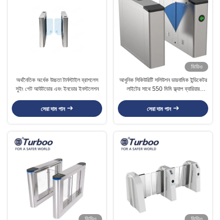
ভিডিও
অর্থনৈতিক অর্ধেক উচ্চতা টার্নস্টাইল ব্রাশলেস
আধুনিক সিকিউরিটি সলিউশন ডায়নামিক ইন্ডিকেটর
সুইং গেট আউটডোর এবং ইনডোর ইনস্টলেশন
লাইটের সাথে 550 মিমি ফ্ল্যাপ ব্যারিয়ার
টার্নস্টাইল
সেরা দাম পান
সেরা দাম পান
ভিডিও
ভিডিও