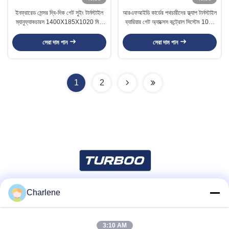
ইনফ্রারেড সেন্সর দ্বি-দিক গেট সুইং টার্নস্টাইল
আরএফআইডি কার্ডের পথচারীদের ফ্ল্যাপ টার্নস্টাইল
ম্যানুফ্যাকচারস 1400X185X1020 মিমি
ব্যারিয়ার গেট অ্যাক্সেস কন্ট্রোল সিস্টেম 100-
বায়োমেটিক অ্যাক্সেস কন্ট্রোল সিস্টেম সমাধান
240V
সেরা দাম পান
সেরা দাম পান
1
2
Charlene
সোশ্যাল মিডিয়া
3:10 AM