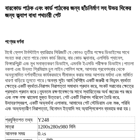
বারকোড পাঠক এবং কার্ড পাঠকের জন্য ছাঁচনির্মাণ সহ উভয় দিকের
জন্য ফ্ল্যাপ বাধা পথচারী গেট
পণ্যের বর্ণনা
টার্বো ফ্লেপ টার্নস্টাইল ব্যারিয়ার সিরিজটি যে কোনও তৃতীয় পক্ষের ডিভাইসের সাথে
সংহত করা যেতে পারে যেমন কার্ড রিডার, বার কোড স্ক্যানার, এলসিডি প্যানেল,
ফিঙ্গারপ্রিন্ট এবং মুখ সনাক্তকরণ ডিভাইস, এমনকি ইএসডি পরীক্ষক ডিভাইস।পাতলা
নকশা এবং উন্নত প্রিমিয়াম চুল লাইন পোলিশ সঙ্গে, আপনার প্রবেশদ্বার থেকে
অননুমোদিত দর্শনার্থীদের কার্যকরভাবে সীমাবদ্ধ করার সময় আপনার মর্যাদা এবং মার্জিত
ধারণা বাড়িয়ে তুলতে পারে।
অনন্য সুইং আর্ম বৈশিষ্ট্য একটি জরুরী বা বিদ্যুৎ ব্যর্থতা
ক্ষেত্রে একটি ব্যর্থতা-নিরাপদ নিরাপত্তা সমাধান প্রদান করে, সংকট সরানোর ক্ষেত্রে
প্রস্থান প্রদান করে।ন্যূনতম রক্ষণাবেক্ষণের সাথে স্থায়িত্বের অর্থ বছরের পর বছর
এবং লক্ষ লক্ষ ঝামেলা মুক্ত উত্তরণ. গেট একটি নিরাপদ পরিবেশ তৈরি করে.
উদাহরণস্বরূপ, একটি অভ্যর্থনা এলাকায়. আমাদের গেট স্টেডিয়াম এবং মঞ্চ, পরিধি
এবং অভ্যন্তরীণ নিরাপত্তা, বিনোদন ইত্যাদি সহ অ্যাপ্লিকেশন ব্যবহার করা হয়।
প্রযুক্তিগত তথ্য
Y248
মাত্রা
1200x280x980 মিমি
আনলক সময়
0.২s