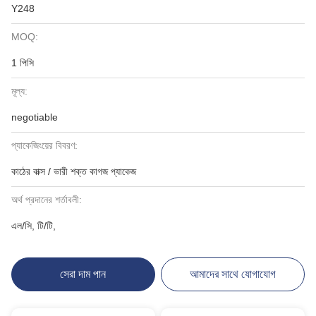
Y248
MOQ:
1 পিসি
মূল্য:
negotiable
প্যাকেজিংয়ের বিবরণ:
কাঠের বাক্স / ভারী শক্ত কাগজ প্যাকেজ
অর্থ প্রদানের শর্তাবলী:
এল/সি, টি/টি,
সেরা দাম পান
আমাদের সাথে যোগাযোগ