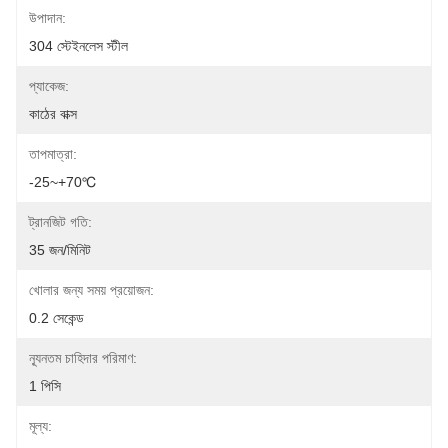
উপাদান:
304 স্টেইনলেস স্টীল
প্যাকেজ:
কাঠের বাক্স
তাপমাত্রা:
-25~+70℃
ট্রানজিট গতি:
35 জন/মিনিট
খোলার জন্য সময় প্রয়োজন:
0.2 সেকেন্ড
ন্যূনতম চাহিদার পরিমাণ:
1 পিসি
মূল্য: