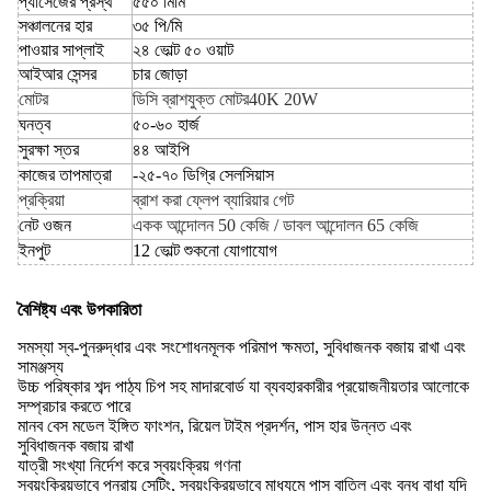
প্যাসেজের প্রস্থ
৫৫০ মিমি
সঞ্চালনের হার
৩৫ পি/মি
পাওয়ার সাপ্লাই
২৪ ভোল্ট ৫০ ওয়াট
আইআর সেন্সর
চার জোড়া
মোটর
ডিসি ব্রাশযুক্ত মোটর40K 20W
ঘনত্ব
৫০-৬০ হার্জ
সুরক্ষা স্তর
৪৪ আইপি
কাজের তাপমাত্রা
-২৫-৭০ ডিগ্রি সেলসিয়াস
প্রক্রিয়া
ব্রাশ করা ফ্লেপ ব্যারিয়ার গেট
নেট ওজন
একক আন্দোলন 50 কেজি / ডাবল আন্দোলন 65 কেজি
ইনপুট
12 ভোল্ট শুকনো যোগাযোগ
বৈশিষ্ট্য এবং উপকারিতা
সমস্যা স্ব-পুনরুদ্ধার এবং সংশোধনমূলক পরিমাপ ক্ষমতা, সুবিধাজনক বজায় রাখা এবং
সামঞ্জস্য
উচ্চ পরিষ্কার শব্দ পাঠ্য চিপ সহ মাদারবোর্ড যা ব্যবহারকারীর প্রয়োজনীয়তার আলোকে
সম্প্রচার করতে পারে
মানব বেস মডেল ইঙ্গিত ফাংশন, রিয়েল টাইম প্রদর্শন, পাস হার উন্নত এবং
সুবিধাজনক বজায় রাখা
যাত্রী সংখ্যা নির্দেশ করে স্বয়ংক্রিয় গণনা
স্বয়ংক্রিয়ভাবে পুনরায় সেটিং, স্বয়ংক্রিয়ভাবে মাধ্যমে পাস বাতিল এবং বন্ধ বাধা যদি