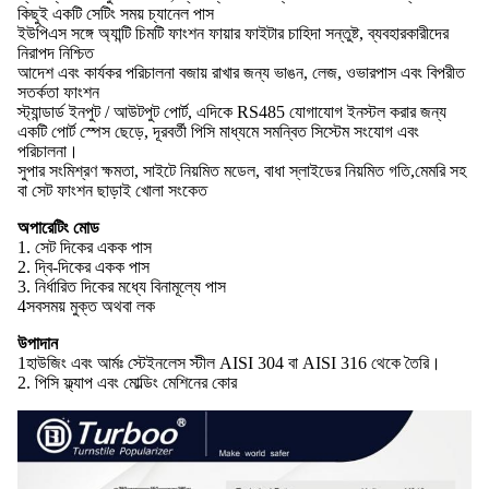
কিছুই একটি সেটিং সময় চ্যানেল পাস
ইউপিএস সঙ্গে অ্যান্টি চিমটি ফাংশন ফায়ার ফাইটার চাহিদা সন্তুষ্ট, ব্যবহারকারীদের
নিরাপদ নিশ্চিত
আদেশ এবং কার্যকর পরিচালনা বজায় রাখার জন্য ভাঙন, লেজ, ওভারপাস এবং বিপরীত
সতর্কতা ফাংশন
স্ট্যান্ডার্ড ইনপুট / আউটপুট পোর্ট, এদিকে RS485 যোগাযোগ ইনস্টল করার জন্য
একটি পোর্ট স্পেস ছেড়ে, দূরবর্তী পিসি মাধ্যমে সমন্বিত সিস্টেম সংযোগ এবং
পরিচালনা।
সুপার সংমিশ্রণ ক্ষমতা, সাইটে নিয়মিত মডেল, বাধা স্লাইডের নিয়মিত গতি,মেমরি সহ
বা সেট ফাংশন ছাড়াই খোলা সংকেত
অপারেটিং মোড
1. সেট দিকের একক পাস
2. দ্বি-দিকের একক পাস
3. নির্ধারিত দিকের মধ্যে বিনামূল্যে পাস
4সবসময় মুক্ত অথবা লক
উপাদান
1হাউজিং এবং আর্মঃ স্টেইনলেস স্টীল AISI 304 বা AISI 316 থেকে তৈরি।
2. পিসি ফ্ল্যাপ এবং মোল্ডিং মেশিনের কোর