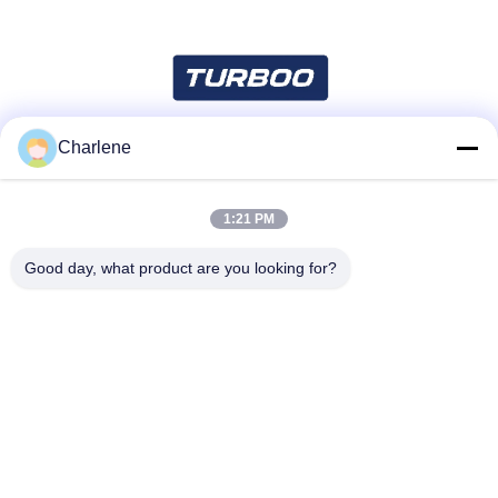
Charlene
সোশ্যাল মিডিয়া
1:21 PM
দ্রুত যোগাযোগ
Good day, what product are you looking for?
টেলিফোন
86--18924634707
ই-মেইল
info@turboo.cn
ঠিকানা
1 ম-চতুর্থ তল, বিল্ডিং # 1, গুয়ানজি ফ্যাক্টরি অঞ্চল, গুয়াঙ্গুয়াং রোড # 1134, গুহুয়া