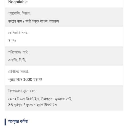
Negotiable
প্যাকেজিং বিবরণ:
কাঠের বাক্স / ভারী শক্ত কাগজ প্যাকেজ
ডেলিভারি সময়:
7 দিন
পরিশোধের শর্ত:
এল/সি, টি/টি,
যোগানের ক্ষমতা:
প্রতি মাসে 1000 ইউনিট
বিশেষভাবে তুলে ধরা:
কোমর উচ্চতা টার্নস্টাইল
, 
নিরাপত্তা অ্যাক্সেস গেট
, 
35 ব্যক্তি / ন্যূনতম ফ্ল্যাপ টার্নস্টাইল
পণ্যের বর্ণনা