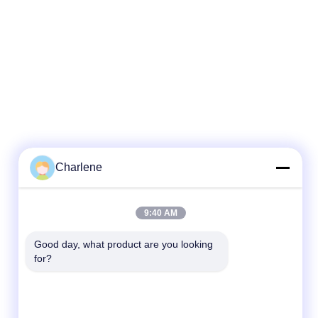
Charlene
দ্রুত যোগাযোগ
9:40 AM
টেলিফোন
Good day, what product are you looking 
for?
86--18924634707
ই-মেইল
info@turboo.cn