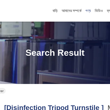
বাড়ি
আমাদের সম্পর্কে
পণ্য
ভিডিও
ব্
Search Result
rer
h
[disinfection Tripod Turnstile ]
M