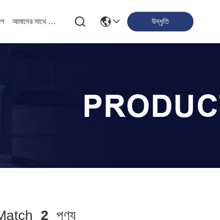
লগ
আমাদের সাথে যোগাযোগ
উদ্ধৃতি
atch
2
পণ্য