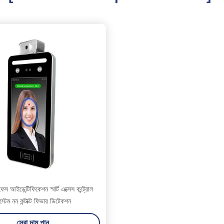
েস আইডেন্টিফিকেশন স্মার্ট এক্সেস কন্ট্রোল
স্টেম নন কন্টাক্ট ফিভার ডিটেকশন
সেরা দাম পান