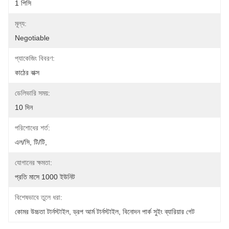
1 পিসি
মূল্য:
Negotiable
প্যাকেজিং বিবরণ:
কাঠের বাক্স
ডেলিভারি সময়:
10 দিন
পরিশোধের শর্ত:
এল/সি, টি/টি,
যোগানের ক্ষমতা:
প্রতি মাসে 1000 ইউনিট
বিশেষভাবে তুলে ধরা:
কোমর উচ্চতা টার্নস্টাইল
, 
ড্রপ আর্ম টার্নস্টাইল
, 
বিনোদন পার্ক সুইং ব্যারিয়ার গেট