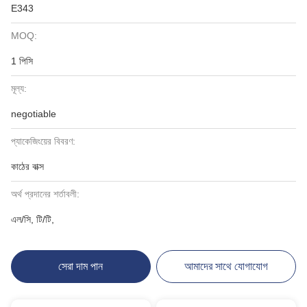
E343
MOQ:
1 পিসি
মূল্য:
negotiable
প্যাকেজিংয়ের বিবরণ:
কাঠের বাক্স
অর্থ প্রদানের শর্তাবলী:
এল/সি, টি/টি,
সেরা দাম পান
আমাদের সাথে যোগাযোগ