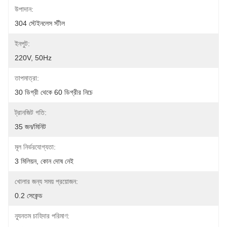
উপাদান:
304 স্টেইনলেস স্টীল
ইনপুট:
220V, 50Hz
তাপমাত্রা:
30 ডিগ্রী থেকে 60 ডিগ্রীর নিচে
ট্রানজিট গতি:
35 জন/মিনিট
মূল নির্ভরযোগ্যতা:
3 মিলিয়ন, কোন দোষ নেই
খোলার জন্য সময় প্রয়োজন:
0.2 সেকেন্ড
ন্যূনতম চাহিদার পরিমাণ: