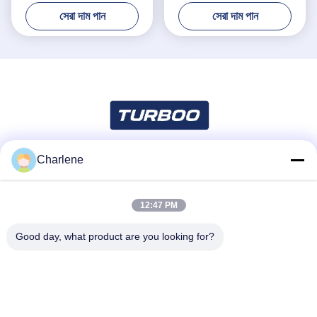
সেরা দাম পান
সেরা দাম পান
Charlene
সোশ্যাল মিডিয়া
12:47 PM
দ্রুত যোগাযোগ
Good day, what product are you looking for?
টেলিফোন
86--18924634707
ই-মেইল