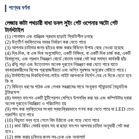
পণ্যের বর্ণনা
লেজার কাটা পথচারী বাধা ডবল সুইং গেট ওপেনার অটো গেট
টার্নস্টাইল
(1) গোলমাল এবং যান্ত্রিক প্রভাব ছাড়াই স্থিতিশীল চলছে
(2) উত্তীর্ণ ব্যক্তিদের নম্বর নির্ধারণ করা যেতে পারে
(3) আপনার চাহিদার জন্য ছাঁচের কাজ করার বিভিন্ন উপায় বেছে নেওয়া হয়েছে
(4) দ্বি-দিক, বা এক দিক অনুমোদিত, একটি নিষিদ্ধ, বা একটি দিক চার্জ করা, একটি
বিনামূল্যে, এবং প্রধান নিয়ন্ত্রণ বোর্ডে বোতাম দ্বারা সেট করা সমস্ত কার্যকরী ছাঁচ
(5) রশ্মি পড়া এবং উত্তোলন অনেক দূরত্বে নিয়ন্ত্রণ করা যেতে পারে যাতে
ব্যবহারকারীদের বিশেষ প্রয়োজনীয়তা এবং অগ্নি সুরক্ষার অনুরোধ মেটাতে পারে।
(6) টার্নস্টাইলের দিকনির্দেশনা-গাইড লাইট আপনাকে নির্দেশ দেয় যে দিকে যেতে হবে
কি না
(7) বিভিন্ন ধরণের পাঠক এবং লেখক সরঞ্জামের সাথে সংযুক্ত স্ট্যান্ডার্ড বৈদ্যুতিক
ইন্টারফেস
(8) সমস্ত ফাংশন একটি ইন্টিগ্রেশন মেশিনে উপলব্ধি করা হয় এবং কম্পিউটার দ্বারা
অনেক দূরত্বে নিয়ন্ত্রিত ও পরিচালিত হয়
(9) পাস করা ব্যক্তিদের সংখ্যা স্বয়ংক্রিয়ভাবে গণনা করা যেতে পারে যা LED তেও
প্রদর্শিত হতে পারে
(10) বিদ্যুত বন্ধ হয়ে গেলে বিম উঠানো এবং পড়ে যেতে পারে
(11) কার্ড রিডিং মেমরি ক্যাব সহ বা ছাড়া ফাংশন আপনার চাহিদা অনুযায়ী সেট করা
হবে।
(12) কাজ করার চুক্তির জন্য স্ব-চেক এবং অ্যালার্ম