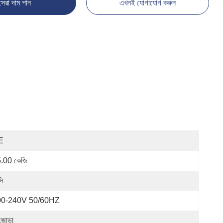
সেরা দাম পান
এখনই যোগাযোগ করুন
E
.00 কেজি
সি
00-240V 50/60HZ
জোড়া