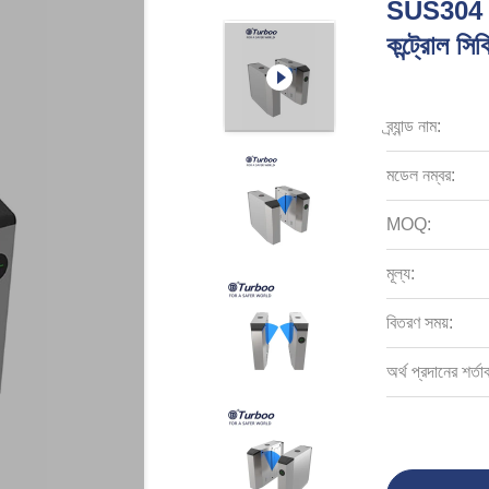
SUS304 পিসি
কন্ট্রোল সিক
ব্র্যান্ড নাম:
মডেল নম্বর:
MOQ:
মূল্য:
বিতরণ সময়:
অর্থ প্রদানের শর্তা