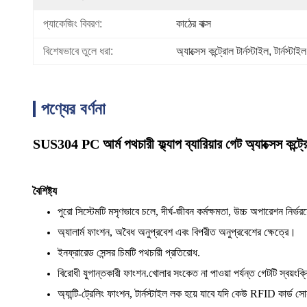
প্যাকেজিং বিবরণ:
কাঠের বাক্স
বিশেষভাবে তুলে ধরা:
অ্যাক্সেস কন্ট্রোল টার্নস্টাইল
, 
টার্নস্টাই
পণ্যের বর্ণনা
SUS304 PC আর্ম পথচারী ফ্ল্যাপ ব্যারিয়ার গেট অ্যাক্সেস কন্ট্
বৈশিষ্ট্য
পুরো সিস্টেমটি মসৃণভাবে চলে, দীর্ঘ-জীবন কর্মক্ষমতা, উচ্চ অপারেশন নির্ভর
অ্যালার্ম ফাংশন, অবৈধ অনুপ্রবেশ এবং বিপরীত অনুপ্রবেশের ক্ষেত্রে।
ইনফ্রারেড সেন্সর চিমটি পথচারী প্রতিরোধ.
বিরোধী যুগান্তকারী ফাংশন.খোলার সংকেত না পাওয়া পর্যন্ত গেটটি স্বয়ংক্
অ্যান্টি-ট্রেলিং ফাংশন, টার্নস্টাইল লক হয়ে যাবে যদি কেউ RFID কার্ড 