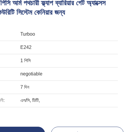
 আর্ম পথচারী ফ্ল্যাপ ব্যারিয়ার গেট অ্যাক্সেস
িউরিটি সিস্টেম কেনিয়ার জন্য
Turboo
E242
1 পিসি
negotiable
7 দিন
বলী:
এল/সি, টি/টি,