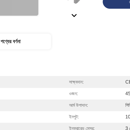
পণ্যের বর্ণনা
সাক্ষ্যদান:
C
ওজন:
45
আর্ম উপাদান:
পি
ইনপুট:
1
ইনফ্রারেড সেন্সর:
3 