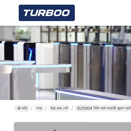
বাড়ি
পণ্য
উচ্চ বাধা গেট
SUS304 পিসি আর্ম পথচারী ফ্ল্যাপ ব্যারিয