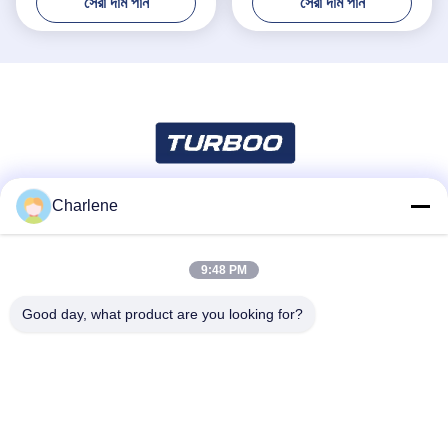
সেরা দাম পান
সেরা দাম পান
Charlene
সোশ্যাল মিডিয়া
9:48 PM
দ্রুত যোগাযোগ
Good day, what product are you looking for?
টেলিফোন
86--18924634707
ই-মেইল