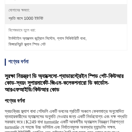
যোগানের ক্ষমতা:
প্রতি মাসে 1000 ইউনিট
বিশেষভাবে তুলে ধরা:
টার্নস্টাইল অ্যাক্সেস কন্ট্রোল সিস্টেম
, 
গ্লাস সিকিউরিটি বাধা
, 
ফিঙ্গারপ্রিন্ট ফ্ল্যাপ স্পিড গেট
পণ্যের বর্ণনা
সুরক্ষা নিয়ন্ত্রণ ডি অ্যাক্সেসো-প্যাডারস্ট্রেইন স্পিড গেট-কিউআর
কোড-স্বয়ং সুপারমার্কেট-জিএম-কলেকশনারো ডি কার্ডোস-
আরএফআইডি/কিউআর কোড
পণ্যের বর্ণনা
স্বয়ংক্রিয় ফ্ল্যাপ বাধা গেটগুলি একটি ভবনের প্রতিটি অঞ্চলে কেবলমাত্র অনুমোদিত
ব্যবহারকারীদের অ্যাক্সেসের অনুমতি দেওয়ার জন্য একটি নির্ভরযোগ্য এবং দক্ষ পদ্ধতি
সরবরাহ করে।K249 বাধা turnstile একটি আকর্ষণীয় অ্যাক্সেস নিয়ন্ত্রণ নিরাপত্তা
turnstile যে সহজে উচ্চ ভলিউম এবং নির্যাতনমূলক অবস্থার হ্যান্ডলিং সক্ষম.