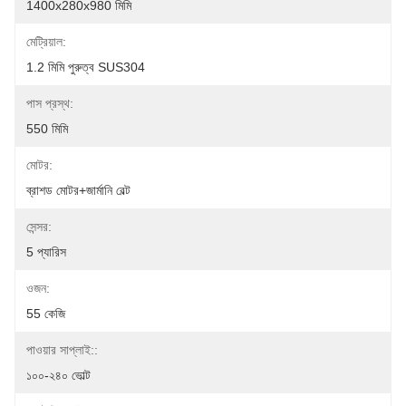
1400x280x980 মিমি
মেট্রিয়াল:
1.2 মিমি পুরুত্ব SUS304
পাস প্রস্থ:
550 মিমি
মোটর:
ব্রাশড মোটর+জার্মানি বেল্ট
সেন্সর:
5 প্যারিস
ওজন:
55 কেজি
পাওয়ার সাপ্লাই::
১০০-২৪০ ভোল্ট