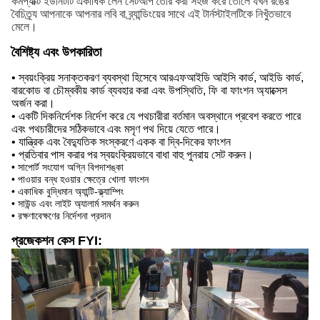
কমপ্যাক্ট ইউনিটটি একাধিক লেন সেটআপ তৈরি করা সহজ করে তোলে যখন রঙের
বৈচিত্র্য আপনাকে আপনার লবি বা ব্র্যান্ডিংয়ের সাথে এই টার্নস্টাইলটিকে নিখুঁতভাবে
মেলে।
বৈশিষ্ট্য এবং উপকারিতা
• স্বয়ংক্রিয় সনাক্তকরণ ব্যবস্থা হিসেবে আরএফআইডি আইসি কার্ড, আইডি কার্ড,
বারকোড বা চৌম্বকীয় কার্ড ব্যবহার করা এবং উপস্থিতি, ফি বা ফাংশন অ্যাক্সেস
অর্জন করা।
• একটি দিকনির্দেশক নির্দেশ করে যে পথচারীরা বর্তমান অবস্থানে প্রবেশ করতে পারে
এবং পথচারীদের সঠিকভাবে এবং মসৃণ পথ দিয়ে যেতে পারে।
• যান্ত্রিক এবং বৈদ্যুতিক সংস্করণে একক বা দ্বি-দিকের ফাংশন
• প্রতিবার পাস করার পর স্বয়ংক্রিয়ভাবে বাধা বাহু পুনরায় সেট করুন।
• সাপোর্ট সংযোগ অগ্নি বিপদাশঙ্কা
• পাওয়ার বন্ধ হওয়ার ক্ষেত্রে খোলা ফাংশন
• একাধিক বুদ্ধিমান অ্যান্টি-ক্ল্যাম্পিং
• সাউন্ড এবং লাইট অ্যালার্ম সমর্থন করুন
• রক্ষণাবেক্ষণের নির্দেশনা প্রদান
প্রজেকশন কেস FYI: