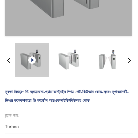
সুরক্ষা নিয়ন্ত্রণ ডি অ্যাক্সেসো-প্যাডারস্ট্রেইন স্পিড গেট-কিউআর কোড-স্বয়ং সুপারমার্কেট-
জিএম-কলেকশনারো ডি কার্ডোস-আরএফআইডি/কিউআর কোড
ব্র্যান্ড নাম:
Turboo