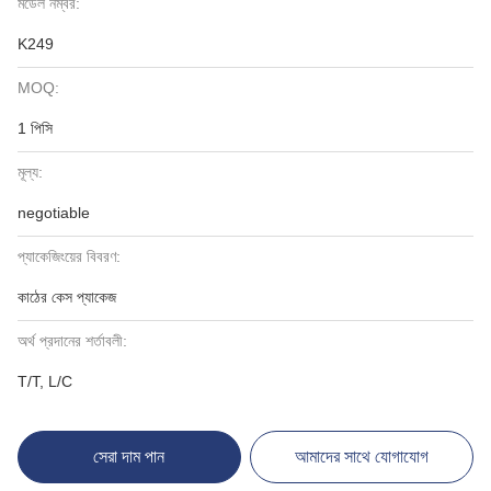
মডেল নম্বর:
K249
MOQ:
1 পিসি
মূল্য:
negotiable
প্যাকেজিংয়ের বিবরণ:
কাঠের কেস প্যাকেজ
অর্থ প্রদানের শর্তাবলী:
T/T, L/C
সেরা দাম পান
আমাদের সাথে যোগাযোগ