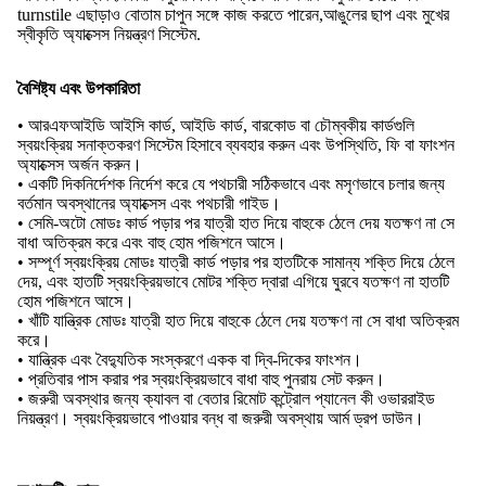
turnstile এছাড়াও বোতাম চাপুন সঙ্গে কাজ করতে পারেন,আঙুলের ছাপ এবং মুখের
স্বীকৃতি অ্যাক্সেস নিয়ন্ত্রণ সিস্টেম.
বৈশিষ্ট্য এবং উপকারিতা
• আরএফআইডি আইসি কার্ড, আইডি কার্ড, বারকোড বা চৌম্বকীয় কার্ডগুলি
স্বয়ংক্রিয় সনাক্তকরণ সিস্টেম হিসাবে ব্যবহার করুন এবং উপস্থিতি, ফি বা ফাংশন
অ্যাক্সেস অর্জন করুন।
• একটি দিকনির্দেশক নির্দেশ করে যে পথচারী সঠিকভাবে এবং মসৃণভাবে চলার জন্য
বর্তমান অবস্থানের অ্যাক্সেস এবং পথচারী গাইড।
• সেমি-অটো মোডঃ কার্ড পড়ার পর যাত্রী হাত দিয়ে বাহুকে ঠেলে দেয় যতক্ষণ না সে
বাধা অতিক্রম করে এবং বাহু হোম পজিশনে আসে।
• সম্পূর্ণ স্বয়ংক্রিয় মোডঃ যাত্রী কার্ড পড়ার পর হাতটিকে সামান্য শক্তি দিয়ে ঠেলে
দেয়, এবং হাতটি স্বয়ংক্রিয়ভাবে মোটর শক্তি দ্বারা এগিয়ে ঘুরবে যতক্ষণ না হাতটি
হোম পজিশনে আসে।
• খাঁটি যান্ত্রিক মোডঃ যাত্রী হাত দিয়ে বাহুকে ঠেলে দেয় যতক্ষণ না সে বাধা অতিক্রম
করে।
• যান্ত্রিক এবং বৈদ্যুতিক সংস্করণে একক বা দ্বি-দিকের ফাংশন।
• প্রতিবার পাস করার পর স্বয়ংক্রিয়ভাবে বাধা বাহু পুনরায় সেট করুন।
• জরুরী অবস্থার জন্য ক্যাবল বা বেতার রিমোট কন্ট্রোল প্যানেল কী ওভাররাইড
নিয়ন্ত্রণ। স্বয়ংক্রিয়ভাবে পাওয়ার বন্ধ বা জরুরী অবস্থায় আর্ম ড্রপ ডাউন।