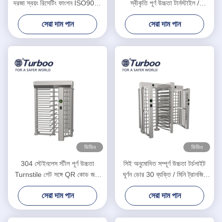
দরজা স্বয়ং রিসেটিং ফাংশন ISO9001
স্বীকৃতি পূর্ণ উচ্চতা টার্নস্টাইল /
সিই সার্টিফিকেট
SUS304 পূর্ণ উচ্চতা গেট 24 ভি
সেরা দাম পান
সেরা দাম পান
ভিডিও
ভিডিও
304 স্টেইনলেস স্টীল পূর্ণ উচ্চতা
সিই অনুমোদিত সম্পূর্ণ উচ্চতা টর্চলাইট
Turnstile গেট সঙ্গে QR কোড জন্য
ঘূর্ণন ডোর 30 ব্যক্তি / মিনি ট্রানজিট
কারাগার / আশপাশ
গতি
সেরা দাম পান
সেরা দাম পান