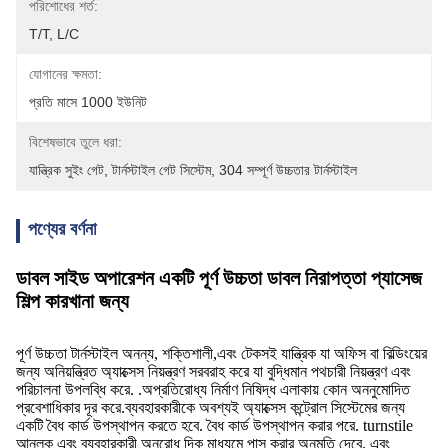
পরিশোধের শর্ত:
T/T, L/C
যোগানের ক্ষমতা:
প্রতি মাসে 1000 ইউনিট
বিশেষভাবে তুলে ধরা:
যান্ত্রিক সুইং গেট
, 
টার্নস্টাইল গেট সিস্টেম
, 
304 সম্পূর্ণ উচ্চতার টার্নস্টাইল
পণ্যের বর্ণনা
ডাবল সাইড অপারেশন একটি পূর্ণ উচ্চতা ডাবল নিরাপত্তা প্যাসেজ
শিল্প কারখানা জন্য
পূর্ণ উচ্চতা টার্নস্টাইল অনন্য, শক্তিশালী,এবং টেকসই যান্ত্রিক যা অফিস বা বিল্ডিংয়ের
জন্য অনিয়ন্ত্রিত অ্যাক্সেস নিয়ন্ত্রণ সরবরাহ করে যা বুদ্ধিমান পথচারী নিয়ন্ত্রণ এবং
পরিচালনা উপলব্ধি করে. .অপ্রতিরোধ্য নির্মাণ নিষিদ্ধ এলাকায় কোন অননুমোদিত
প্রবেশাধিকার দূর করে.ব্যবহারকারীকে অবশ্যই অ্যাক্সেস কন্ট্রোল সিস্টেমের জন্য
একটি বৈধ কার্ড উপস্থাপন করতে হবে. বৈধ কার্ড উপস্থাপন করার পরে. turnstile
আনলক এবং ব্যবহারকারী অনুরোধ দিক মাধ্যমে পাস করার অনুমতি দেবে. এবং