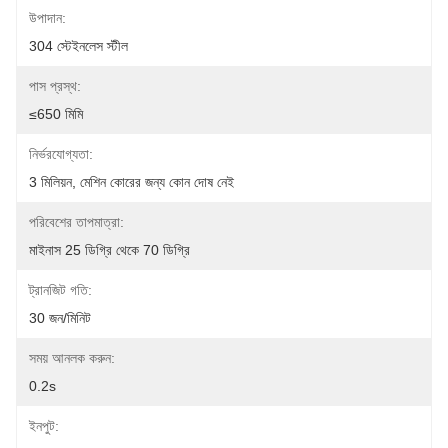
উপাদান:
304 স্টেইনলেস স্টীল
পাস প্রস্থ:
≤650 মিমি
নির্ভরযোগ্যতা:
3 মিলিয়ন, মেশিন কোরের জন্য কোন দোষ নেই
পরিবেশের তাপমাত্রা:
মাইনাস 25 ডিগ্রি থেকে 70 ডিগ্রি
ট্রানজিট গতি:
30 জন/মিনিট
সময় আনলক করুন:
0.2s
ইনপুট: