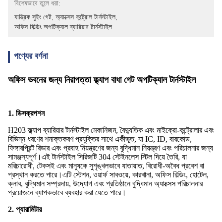
বিশেষভাবে তুলে ধরা:
যান্ত্রিক সুইং গেট
, 
অ্যাক্সেস কন্ট্রোল টার্নস্টাইল
, 
অফিস বিল্ডিং অপটিক্যাল ব্যারিয়ার টার্নস্টাইল
পণ্যের বর্ণনা
অফিস ভবনের জন্য নিরাপত্তা ফ্ল্যাপ বাধা গেট অপটিক্যাল টার্নস্টাইল
1. ডিসক্রপশন
H203 ফ্ল্যাপ ব্যারিয়ার টার্নস্টাইল মেকানিজম, বৈদ্যুতিক এবং মাইক্রো-কন্ট্রোলার এবং
বিভিন্ন ধরণের শনাক্তকরণ প্রযুক্তির সাথে একীভূত, যা IC, ID, বারকোড,
ফিঙ্গারপ্রিন্ট রিডার এবং প্রবাহ নিয়ন্ত্রণের জন্য বুদ্ধিমান নিয়ন্ত্রণ এবং পরিচালনার জন্য
সামঞ্জস্যপূর্ণ।এই টার্নস্টাইল সিরিজটি 304 স্টেইনলেস স্টিল দিয়ে তৈরি, যা
মরিচারোধী, টেকসই এবং মানুষকে সুশৃঙ্খলভাবে যাতায়াত, বিরোধী-অবৈধ প্রবেশ বা
প্রস্থান করতে পারে।এটি স্টেশন, ওয়ার্ফ সাবওয়ে, কারখানা, অফিস বিল্ডিং, হোটেল,
ক্লাব, বুদ্ধিমান সম্প্রদায়, উদ্যোগ এবং প্রতিষ্ঠানে বুদ্ধিমান অ্যাক্সেস পরিচালনার
প্রয়োজনে ব্যাপকভাবে ব্যবহার করা যেতে পারে।
2. প্যারামিটার