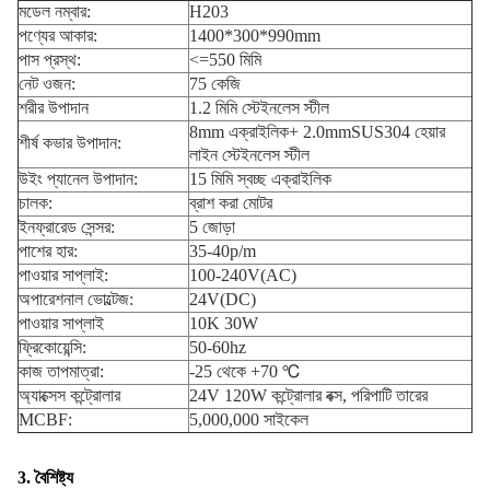
মডেল নম্বার:
H203
পণ্যের আকার:
1400*300*990mm
পাস প্রস্থ:
<=550 মিমি
নেট ওজন:
75 কেজি
শরীর উপাদান
1.2 মিমি স্টেইনলেস স্টীল
8mm এক্রাইলিক+ 2.0mmSUS304 হেয়ার
শীর্ষ কভার উপাদান:
লাইন স্টেইনলেস স্টীল
উইং প্যানেল উপাদান:
15 মিমি স্বচ্ছ এক্রাইলিক
চালক:
ব্রাশ করা মোটর
ইনফ্রারেড সেন্সর:
5 জোড়া
পাশের হার:
35-40p/m
পাওয়ার সাপ্লাই:
100-240V(AC)
অপারেশনাল ভোল্টেজ:
24V(DC)
পাওয়ার সাপ্লাই
10K 30W
ফ্রিকোয়েন্সি:
50-60hz
কাজ তাপমাত্রা:
-25 থেকে +70 ℃
অ্যাক্সেস কন্ট্রোলার
24V 120W কন্ট্রোলার বক্স, পরিপাটি তারের
MCBF:
5,000,000 সাইকেল
3. বৈশিষ্ট্য