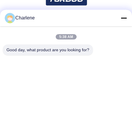
Charlene
সোশ্যাল মিডিয়া
5:38 AM
দ্রুত যোগাযোগ
Good day, what product are you looking for?
টেলিফোন
86--18924634707
ই-মেইল
info@turboo.cn
ঠিকানা
1 ম-চতুর্থ তল, বিল্ডিং # 1, গুয়ানজি ফ্যাক্টরি অঞ্চল, গুয়াঙ্গুয়াং রোড # 1134, গুহুয়া
সম্প্রদায়, গুয়ানান স্ট্রিট, লংগুয়া জেলা, শেনজেন