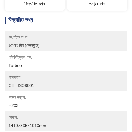
বিস্তারিত তথ্য
পণ্যের বর্ণনা
বিস্তারিত তথ্য
উৎপত্তি স্থল:
গুয়াংডং চীন (মেনল্যান্ড)
পরিচিতিমুলক নাম:
Turboo
সাক্ষ্যদান:
CE   ISO9001
মডেল নম্বার:
H203
আকার:
1410×335×1010mm