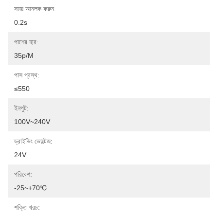
সময় আনলক করুন:
0.2s
পাশের হার:
35p/m
পাস প্রস্থ:
≤550
ইনপুট:
100V~240V
ড্রাইভিং ভোল্টেজ:
24V
পরিবেশ:
-25~+70℃
শক্তি খরচ: