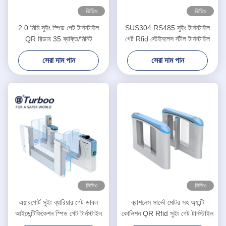
ভিডিও
ভিডিও
2.0 মিমি সুইং স্পিড গেট টার্নস্টাইল
SUS304 RS485 সুইং টার্নস্টাইল
QR রিডার 35 ব্যক্তি/মিনিট
গেট Rfid স্টেইনলেস স্টীল টার্নস্টাইল
সেরা দাম পান
সেরা দাম পান
ভিডিও
ভিডিও
এয়ারপোর্ট সুইং ব্যারিয়ার গেট ডাবল
ব্রাশলেস সার্ভো মোটর সহ অ্যান্টি
আইডেন্টিফিকেশন স্পিড গেট টার্নস্টাইল
কোলিশন QR Rfid সুইং গেট টার্নস্টাইল