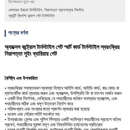
বিশেষভাবে তুলে ধরা:
কোমরের উচ্চতা টার্নস্টাইল
, 
নিরাপত্তা প্রবেশদ্বার সিস্টেম
, 
অ্যান্টি ক্লিপিং ফ্ল্যাপ গেট টার্নস্টাইল
পণ্যের বর্ণনা
অ্যাক্সেস কন্ট্রোল টার্নস্টাইল গেট স্মার্ট কার্ড টার্নস্টাইল স্বয়ংক্রিয়
নিরাপত্তা সুইং ব্যারিয়ার গেট
বৈশিষ্ট্য এবং উপকারিতা
• স্বয়ংক্রিয় শনাক্তকরণ ব্যবস্থা হিসাবে আইসি কার্ড, আইডি কার্ড, বার কোড বা
ম্যাগনেটিক কার্ড ব্যবহার করুন এবং অ্যাক্সেস, উপস্থিতি ফি বা ফাংশন অর্জন করুন
• একটি দিক নির্দেশক, দেখিয়েছে যে পথচারীদের বর্তমান অবস্থার অ্যাক্সেস, এবং
পথচারীদের সঠিক এবং মসৃণ উত্তরণ নির্দেশ করে
• পরিসংখ্যান এবং সংখ্যার জন্য প্রদর্শন ব্যবহার করা হয়েছে
• ভয়েস এবং স্ট্রোব লাইট সতর্কতা সহ
• ইনফ্রারেড সেন্সর এবং পুলিশ পিঁপড়ার একটি সংমিশ্রণ পথচারীদের প্রবেশে অবৈধ
প্রবেশ, পথচারীদের সুরক্ষা মসৃণ এবং নিম্নলিখিত চ্যানেলের প্রতিরোধ
• ডাবল অ্যান্টি-ক্লিপিং ফাংশন, ফটোসেল অ্যান্টি লিপিং এবং মেকানিক্যাল অ্যান্টি-