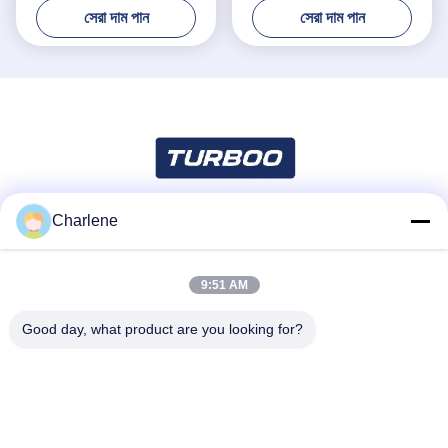
সেরা দাম পান
সেরা দাম পান
Charlene
সোশ্যাল মিডিয়া
9:51 AM
দ্রুত যোগাযোগ
Good day, what product are you looking for?
টেলিফোন
86--18924634707
ই-মেইল