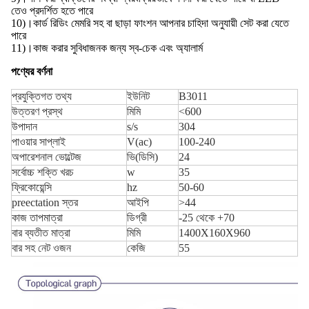
তেও প্রদর্শিত হতে পারে
10)।কার্ড রিডিং মেমরি সহ বা ছাড়া ফাংশন আপনার চাহিদা অনুযায়ী সেট করা যেতে
পারে
11)।কাজ করার সুবিধাজনক জন্য স্ব-চেক এবং অ্যালার্ম
পণ্যের বর্ণনা
প্রযুক্তিগত তথ্য
ইউনিট
B3011
উত্তরণ প্রস্থ
মিমি
<600
উপাদান
s/s
304
পাওয়ার সাপ্লাই
V(ac)
100-240
অপারেশনাল ভোল্টেজ
ভি(ডিসি)
24
সর্বোচ্চ শক্তি খরচ
w
35
ফ্রিকোয়েন্সি
hz
50-60
preectation স্তর
আইপি
>44
কাজ তাপমাত্রা
ডিগ্রী
-25 থেকে +70
বার ব্যতীত মাত্রা
মিমি
1400X160X960
বার সহ নেট ওজন
কেজি
55