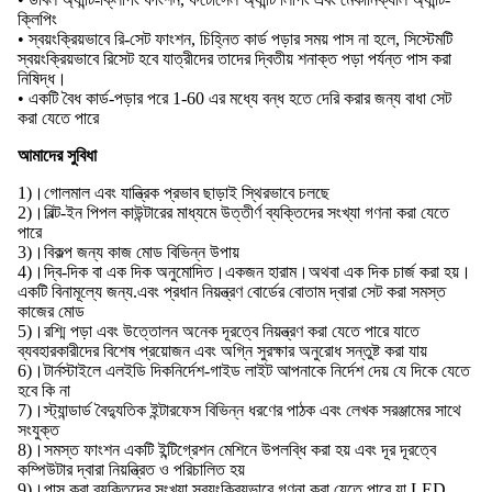
ক্লিপিং
• স্বয়ংক্রিয়ভাবে রি-সেট ফাংশন, চিহ্নিত কার্ড পড়ার সময় পাস না হলে, সিস্টেমটি
স্বয়ংক্রিয়ভাবে রিসেট হবে যাত্রীদের তাদের দ্বিতীয় শনাক্ত পড়া পর্যন্ত পাস করা
নিষিদ্ধ।
• একটি বৈধ কার্ড-পড়ার পরে 1-60 এর মধ্যে বন্ধ হতে দেরি করার জন্য বাধা সেট
করা যেতে পারে
আমাদের সুবিধা
1)।গোলমাল এবং যান্ত্রিক প্রভাব ছাড়াই স্থিরভাবে চলছে
2)।বিল্ট-ইন পিপল কাউন্টারের মাধ্যমে উত্তীর্ণ ব্যক্তিদের সংখ্যা গণনা করা যেতে
পারে
3)।বিকল্প জন্য কাজ মোড বিভিন্ন উপায়
4)।দ্বি-দিক বা এক দিক অনুমোদিত।একজন হারাম।অথবা এক দিক চার্জ করা হয়।
একটি বিনামূল্যে জন্য.এবং প্রধান নিয়ন্ত্রণ বোর্ডের বোতাম দ্বারা সেট করা সমস্ত
কাজের মোড
5)।রশ্মি পড়া এবং উত্তোলন অনেক দূরত্বে নিয়ন্ত্রণ করা যেতে পারে যাতে
ব্যবহারকারীদের বিশেষ প্রয়োজন এবং অগ্নি সুরক্ষার অনুরোধ সন্তুষ্ট করা যায়
6)।টার্নস্টাইলে এলইডি দিকনির্দেশ-গাইড লাইট আপনাকে নির্দেশ দেয় যে দিকে যেতে
হবে কি না
7)।স্ট্যান্ডার্ড বৈদ্যুতিক ইন্টারফেস বিভিন্ন ধরণের পাঠক এবং লেখক সরঞ্জামের সাথে
সংযুক্ত
8)।সমস্ত ফাংশন একটি ইন্টিগ্রেশন মেশিনে উপলব্ধি করা হয় এবং দূর দূরত্বে
কম্পিউটার দ্বারা নিয়ন্ত্রিত ও পরিচালিত হয়
9)।পাস করা ব্যক্তিদের সংখ্যা স্বয়ংক্রিয়ভাবে গণনা করা যেতে পারে যা LED