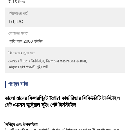
7-15 দিনের
পরিশোধের শর্ত:
T/T, L/C
যোগানের ক্ষমতা:
প্রতি মাসে 2000 ইউনিট
বিশেষভাবে তুলে ধরা:
কোমরের উচ্চতার টার্নস্টাইল
, 
নিরাপত্তা প্রবেশদ্বার ব্যবস্থা
, 
আঙ্গুলের ছাপ পথচারী সুইং গেট
পণ্যের বর্ণনা
ভালো মানের ফিঙ্গারপ্রিন্ট Rfid কার্ড রিডার সিকিউরিটি টার্নস্টাইল
গেট এক্সেস কন্ট্রোল সুইং গেট টার্নস্টাইল
বৈশিষ্ট্য এবং উপকারিতা
1. ফল্ট স্ব-পরীক্ষা এবং অ্যালার্ম ফাংশন, সুবিধাজনক ব্যবহারকারী রক্ষণাবেক্ষণ এবং