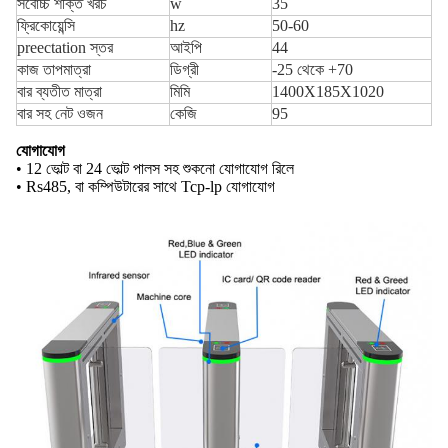
সর্বোচ্চ শক্তি খরচ
w
35
ফ্রিকোয়েন্সি
hz
50-60
preectation স্তর
আইপি
44
কাজ তাপমাত্রা
ডিগ্রী
-25 থেকে +70
বার ব্যতীত মাত্রা
মিমি
1400X185X1020
বার সহ নেট ওজন
কেজি
95
যোগাযোগ
• 12 ভোল্ট বা 24 ভোল্ট পালস সহ শুকনো যোগাযোগ রিলে
• Rs485, বা কম্পিউটারের সাথে Tcp-lp যোগাযোগ