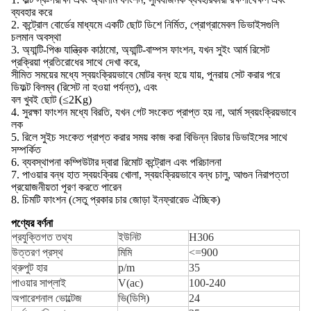
ব্যবহার করে
2. কন্ট্রোল বোর্ডের মাধ্যমে একটি ছোট ডিশে নির্মিত, প্রোগ্রামেবল ডিভাইসগুলি
চলমান অবস্থা
3. অ্যান্টি-পিঞ্চ যান্ত্রিক কাঠামো, অ্যান্টি-বাম্পস ফাংশন, যখন সুইং আর্ম রিসেট
প্রক্রিয়া প্রতিরোধের সাথে দেখা করে,
সীমিত সময়ের মধ্যে স্বয়ংক্রিয়ভাবে মোটর বন্ধ হয়ে যায়, পুনরায় সেট করার পরে
ডিফল্ট বিলম্ব (রিসেট না হওয়া পর্যন্ত), এবং
বল খুবই ছোট (≤2Kg)
4. সুরক্ষা ফাংশন মধ্যে বিরতি, যখন গেট সংকেত প্রাপ্ত হয় না, আর্ম স্বয়ংক্রিয়ভাবে
লক
5. রিলে সুইচ সংকেত প্রাপ্ত করার সময় কাজ করা বিভিন্ন রিডার ডিভাইসের সাথে
সম্পর্কিত
6. ব্যবস্থাপনা কম্পিউটার দ্বারা রিমোট কন্ট্রোল এবং পরিচালনা
7. পাওয়ার বন্ধ হাত স্বয়ংক্রিয় খোলা, স্বয়ংক্রিয়ভাবে বন্ধ চালু, আগুন নিরাপত্তা
প্রয়োজনীয়তা পূরণ করতে পারেন
8. চিমটি ফাংশন (সেতু প্রকার চার জোড়া ইনফ্রারেড ঐচ্ছিক)
পণ্যের বর্ণনা
প্রযুক্তিগত তথ্য
ইউনিট
H306
উত্তরণ প্রস্থ
মিমি
<=900
থ্রুপুট হার
p/m
35
পাওয়ার সাপ্লাই
V(ac)
100-240
অপারেশনাল ভোল্টেজ
ভি(ডিসি)
24