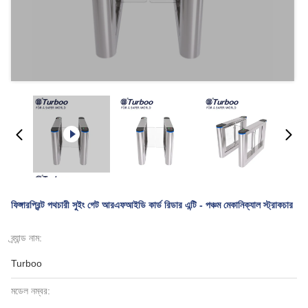
ফিঙ্গারপ্রিন্ট পথচারী সুইং গেট আরএফআইডি কার্ড রিডার এন্টি - পঞ্চম মেকানিক্যাল স্ট্রাকচার
ব্র্যান্ড নাম:
Turboo
মডেল নম্বর: