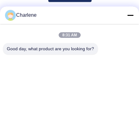
Charlene
সোশ্যাল মিডিয়া
8:31 AM
দ্রুত যোগাযোগ
Good day, what product are you looking for?
টেলিফোন
86--18924634707
ই-মেইল
info@turboo.cn
ঠিকানা
1 ম-চতুর্থ তল, বিল্ডিং # 1, গুয়ানজি ফ্যাক্টরি অঞ্চল, গুয়াঙ্গুয়াং রোড # 1134, গুহুয়া
সম্প্রদায়, গুয়ানান স্ট্রিট, লংগুয়া জেলা, শেনজেন
গোপনীয়তা নীতি
|
সাইট ম্যাপ